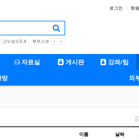
로그인
회
그누보드5.4
부트스트랩4
테마
스킨
위젯
애드온
자료실
게시판
강좌/팁
자방
외
이름
날짜