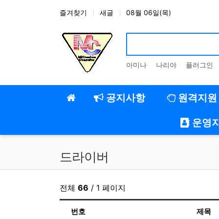
상단 네비
즐겨찾기
새글
08월 06일(목)
아미나
나리야
플러그인
메인 메뉴
공지사항
원격지원
운영
드라이버
전체
66
/ 1 페이지
번호
제목