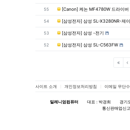
번호
[Canon] 케논 MF4780W 드라이버
55
번호
[삼성전자] 삼성 SL-X3280NR-제
54
번호
[삼성전자] 삼성 -전기
53
번호
[삼성전자] 삼성 SL-C563FW
52
사이트 소개
개인정보처리방침
이메일 무단
밀레니엄컴퓨터
대표 : 박경희
경기도
통신판매업신고 :