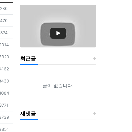
조회
280
조회
470
조회
874
조회
2014
조회
3320
최근글
조회
4162
조회
3430
글이 없습니다.
조회
4084
조회
3771
새댓글
조회
3739
조회
3851