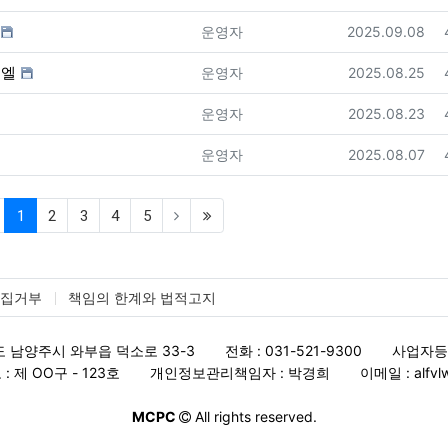
등록자
등록일
운영자
2025.09.08
이엘
등록자
등록일
운영자
2025.08.25
등록자
등록일
운영자
2025.08.23
등록자
등록일
운영자
2025.08.07
(current)
(last)
1
2
3
4
5
수집거부
책임의 한계와 법적고지
 남양주시 와부읍 덕소로 33-3
전화 : 031-521-9300
사업자등록번
 제 OO구 - 123호
개인정보관리책임자 : 박경희
이메일 : alfvl
MCPC
All rights reserved.