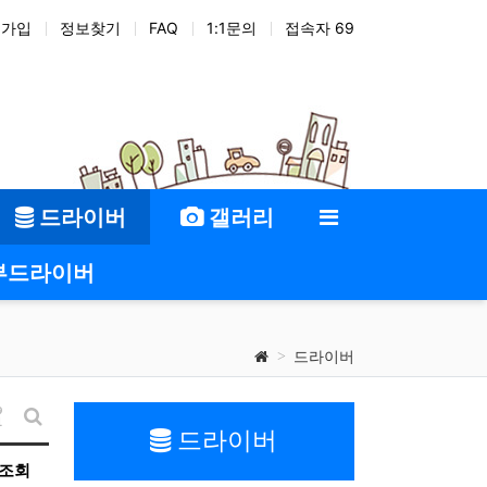
원가입
정보찾기
FAQ
1:1문의
접속자 69
드라이버
갤러리
부드라이버
드라이버
게시물 정렬
드라이버
게시판 검색
조회