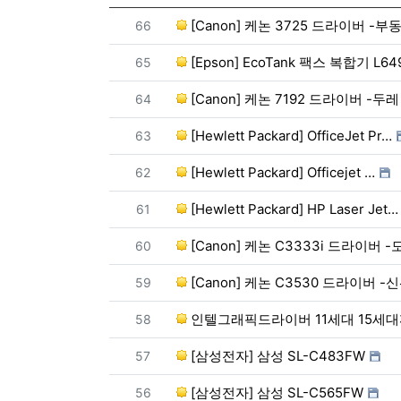
번호
[Canon] 케논 3725 드라이버 -
66
번호
[Epson] EcoTank 팩스 복합기 L64
65
번호
[Canon] 케논 7192 드라이버 -두레
64
번호
[Hewlett Packard] OfficeJet Pr…
63
번호
[​Hewlett ​Packard] Officejet …
62
번호
[Hewlett Packard] HP Laser Jet…
61
번호
[Canon] 케논 C3333i 드라이버 -
60
번호
[Canon] 케논 C3530 드라이버 
59
번호
인텔그래픽드라이버 11세대 15세
58
번호
[삼성전자] 삼성 SL-C483FW
57
번호
[삼성전자] 삼성 SL-C565FW
56