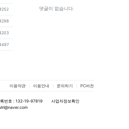
댓글이 없습니다.
조회
4252
조회
4298
조회
4203
조회
4497
이용약관
이용안내
문의하기
PC버전
호 : 132-19-97819
사업자정보확인
wlrl@naver.com