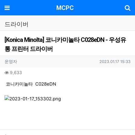
기
메뉴
MCPC
드라이버
[Konica Minolta] 코니카미놀타 C028eDN - 우성유
통 프린터 드라이버
작성자 정보
작성
작성일
운영자
2023.01.17 15:33
컨텐츠 정보
조회
9,633
본문
코니카미놀타 C028eDN
관련자료