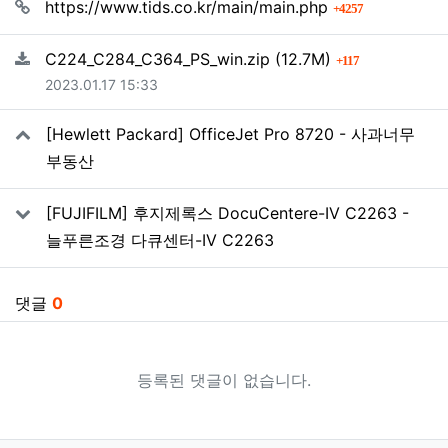
회 연결
https://www.tids.co.kr/main/main.php
4257
파일크기
회 다운로드
C224_C284_C364_PS_win.zip
(12.7M)
117
등록일
2023.01.17 15:33
[Hewlett Packard] OfficeJet Pro 8720 - 사과너무
부동산
[FUJIFILM] 후지제록스 DocuCentere-IV C2263 -
늘푸른조경 다큐센터-IV C2263
댓글
0
등록된 댓글이 없습니다.